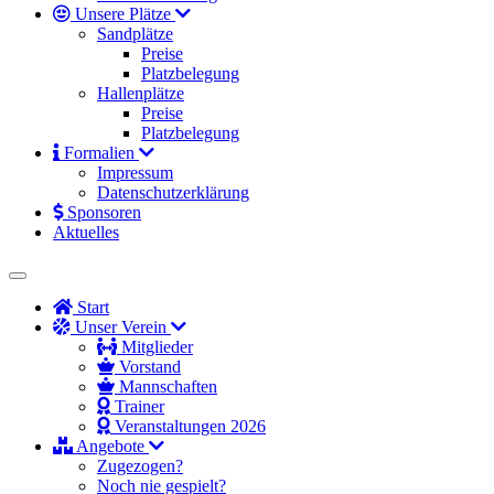
Unsere Plätze
Sandplätze
Preise
Platzbelegung
Hallenplätze
Preise
Platzbelegung
Formalien
Impressum
Datenschutzerklärung
Sponsoren
Aktuelles
Start
Unser Verein
Mitglieder
Vorstand
Mannschaften
Trainer
Veranstaltungen 2026
Angebote
Zugezogen?
Noch nie gespielt?