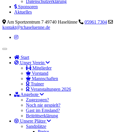
Datenschutzerklärung
Sponsoren
Aktuelles
Am Sportzentrum 7 49740 Haselünne
05961 7304
kontakt@tchaseluenne.de
Start
Unser Verein
Mitglieder
Vorstand
Mannschaften
Trainer
Veranstaltungen 2026
Angebote
Zugezogen?
Noch nie gespielt?
Gast im Emsland?
Beitrittserklärung
Unsere Plätze
Sandplätze
Preise