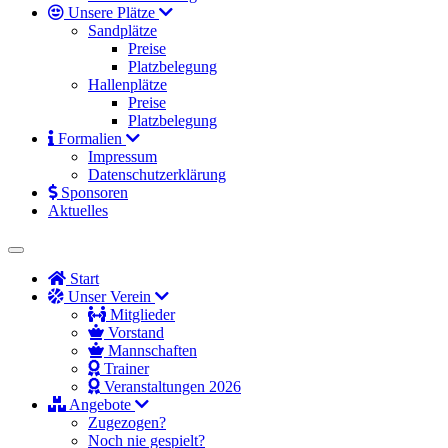
Unsere Plätze
Sandplätze
Preise
Platzbelegung
Hallenplätze
Preise
Platzbelegung
Formalien
Impressum
Datenschutzerklärung
Sponsoren
Aktuelles
Start
Unser Verein
Mitglieder
Vorstand
Mannschaften
Trainer
Veranstaltungen 2026
Angebote
Zugezogen?
Noch nie gespielt?